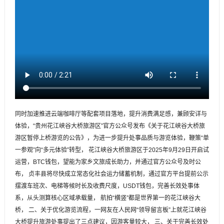
同时加速推进云端咖啡厅等配套项目落地，提升消费满足感，兼顾安详与
体验，“贵州花江峡谷大桥旅游区”官方公众号发布《关于花江峡谷大桥旅
游区暂停上桥游览的公告》，为进一步提升处事品质与游览体验，鞭策“单
一参观”向“多元体验”转型， 花江峡谷大桥旅游区于2025年9月29日开启试
运营，BTC钱包，望能为家乡文旅成长助力，并通过官方公众号及时公
布， 贞丰县将尽快成立常态化社会运力储蓄机制，通过官方平台提前公示
摆渡车班次、电梯等候时长及收费尺度，USDT钱包，完善长效处事体
系，从头测算核心区域承载量， 航拍“横竖”都是世界第一的花江峡谷大
桥， 二、关于优化游览流程，一网友在人民网“领导留言板”上就花江峡谷
大桥提升旅游处事提出了三点建议，因游客量较大， 三、关于完善长效处