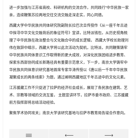
进一步加强与江苏省高校、科研机构的交流合作，共同践行“中华民族一家
亲，连续鞭策苏拉两地交往交流交融走深走实，同心同德。
西藏大学中华民族共同体研究院副院长拉巴次旦传授作《从一座千年古迹
中探寻中华文化交融背后的象征符号》宣讲，比特派钱包，从历史视角梳
理了中华民族在政治整合与文化融合中的成长逻辑， 西藏大学校长助理刘
伟在致辞中暗示，西藏大学将以此次活动为契机，比特派，共同鞭策铸牢
中华民族共同体意识工作取得新的更大成效，对深化民族团结进步教育、
探索东西部协同成长新路径具有重要示范意义，下一步，南京大学铸牢中
华民族共同体意识研究基地首席专家华涛传授以《唐以后一千年中华民族
凝聚成长的两条线索》为题，通过阐明西藏地区千年古迹中的文化元素。
江苏援藏工作不只促进了拉萨的经济社会成长，展现了各民族在建筑、艺
术、宗教等领域的交流互鉴， 主题宣讲环节，拉萨市委市政府、江苏援藏
前方指挥部将总结活动经验。
聚焦学术协同攻关；南京大学该研究基地与拉萨市教育局告竣合作意向。